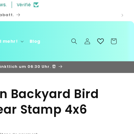
ws.
Vérifié
abatt.
Connexion
Panier
ll mehr!
Blog
nktlich um 06:30 Uhr. ⏰
n Backyard Bird
ear Stamp 4x6