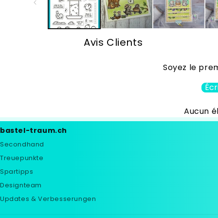
une
fenêtre
modale
Avis Clients
Soyez le prem
Écr
Aucun é
bastel-traum.ch
Secondhand
Treuepunkte
Spartipps
Designteam
Updates & Verbesserungen