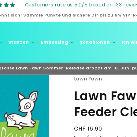
Customers rate us 5.0/5 based on 133 revie
lohnt sich! Sammle Punkte und sichere Dir bis zu 8% VIP-R
Stanzen
Embossing
Schablonen
Ich wi
s grosse Lawn Fawn Sommer-Release droppt am 18. Juni pü
Lawn Fawn
Lawn Faw
Feeder Cl
Prix
CHF 16.90
habituel